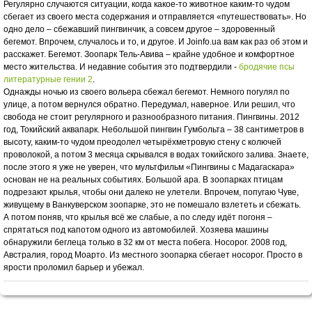
Регулярно случаются ситуации, когда какое-то животное каким-то чудом
сбегает из своего места содержания и отправляется «путешествовать». Но
одно дело – сбежавший пингвинчик, а совсем другое – здоровенный
бегемот. Впрочем, случалось и то, и другое. И Joinfo.ua вам как раз об этом и
расскажет. Бегемот. Зоопарк Тель-Авива – крайне удобное и комфортное
место жительства. И недавние события это подтвердили -
бродячие псы
литературные гении 2
.
Однажды ночью из своего вольера сбежал бегемот. Немного погулял по
улице, а потом вернулся обратно. Передумал, наверное. Или решил, что
свобода не стоит регулярного и разнообразного питания. Пингвины. 2012
год, Токийский аквапарк. Небольшой пингвин Гумбольта – 38 сантиметров в
высоту, каким-то чудом преодолел четырёхметровую стену с колючей
проволокой, а потом 3 месяца скрывался в водах токийского залива. Знаете,
после этого я уже не уверен, что мультфильм «Пингвины с Мадагаскара»
основан не на реальных событиях. Большой ара. В зоопарках птицам
подрезают крылья, чтобы они далеко не улетели. Впрочем, попугаю Чуве,
живущему в Ванкуверском зоопарке, это не помешало взлететь и сбежать.
А потом поняв, что крылья всё же слабые, а по следу идёт погоня –
спрятаться под капотом одного из автомобилей. Хозяева машины
обнаружили беглеца только в 32 км от места побега. Носорог. 2008 год,
Австралия, город Моарто. Из местного зоопарка сбегает носорог. Просто в
ярости проломил барьер и убежал.