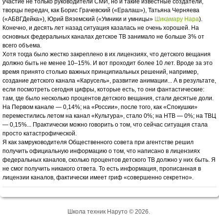
участие не только руководители СМИ, но и такие известные создатели,
творцы передач, как Борис Грачевский («Ералаш»), Татьяна Черняева
(«АБВГДейка»), Юрий Вяземский («Умники и умницы»
Шикамару Нара
).
Конечно, и десять лет назад ситуация казалась не очень хорошей. На
основных федеральных каналах детское ТВ занимало не больше 3% от
всего объема.
Хотя тогда было жестко закреплено в их лицензиях, что детского вещания
должно быть не менее 10–15%. И вот проходит более 10 лет. Вроде за это
время принято столько важных принципиальных решений, например,
создание детского канала «Карусель», развитие анимации... А в результате,
если посмотреть сегодня цифры, которые есть, то они фантастические:
там, где было несколько процентов детского вещания, стали десятые доли.
На Первом канале — 0,14%; на «России», после того, как «Спокушки»
переместились летом на канал «Культура», стало 0%; на НТВ — 0%; на ТВЦ
— 0,15%... Практически можно говорить о том, что сейчас ситуация стала
просто катастрофической.
Я как замруководителя Общественного совета при агентстве решил
получить официальную информацию о том, что написано в лицензиях
федеральных каналов, сколько процентов детского ТВ должно у них быть. Я
не смог получить никакого ответа. То есть информация, прописанная в
лицензии каналов, фактически имеет гриф «совершенно секретно».
Школа техник Наруто © 2026.