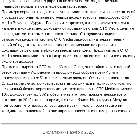
сразу после их показа в эфире. По похожей схеме холдинг осенью
планирует показать в сети еще один свой сериал.
Премьера сериала в соцсетях — это возможность привлечь новых зрителей
и создать дополнительные источники дохода, говорит генпродюсер CTC
Media Вячеслав Муругов. Все серии сопровождаются показом рекламы в
начале и в конце видео. Доходами от продажи рекламы CTC Media делится
с площадками, которые показывают сериал. Сотрудники холдинга
отказались раскрыть, сколько CTC Media заработал на показе первых
серий «Студентов» в сети и насколько это меньше по сравнению с
доходами от рекламы в эфирной версии скетчкома. Представитель CTC
Media лишь напомнил, что в I квартале этого года интернет принес холдингу
около 2% доходов.
Прежде гендиректор CTC Media Юлиана Слащева сообщала, что первый
сезон сериала «Молодежка» в прошлом году собрал в сети 40 млн
просмотров и принес $1 млн рекламных доходов. Осенью прошлого года
Слащева рассказала о новой стратегии холдинга, и в частности о том, что
неэфирный бизнес через пять лет должен приносить CTC Media не менее
10% доходов (сейчас 3%) и обеспечить этот рост должен прежде всего
интернет (в 2013 г. на него приходилось не более 1% выручки). Муругов
подтвердил, что премьеры сериалов в сети — часть новой стратегии
холдинга, направленной на расширение присутствия в цифровых средах.
Школа техник Наруто © 2026.