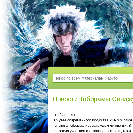
Новости Тобирамы Сендж
от 12 апреля
В Музее современного искусства PERMM откры
пытаются сформулировать «другую жизнь». В н
попросил участниц выставки рассказать, как и