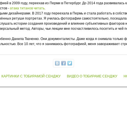
ей в 2009 году, переехав из Перми в Петербург. До 2014 года развивалась
стов -
атака титанов читать
.
ми дизайнерами. В 2017 году переехала в Пермь и стала работать в собств
ённых ретуши портретах. Я училась фотографии самостоятельно, посещала л
слушать истории создания произведений и влияние субъективных факторов на
иверсальный метод. Авторы, чьи лекции мне посчастливилось посетить и чей
обенно Данила Ткаченко. Они документалисты. Даже когда я снимала только ф
льностью. Все 10 лет, что я занимаюсь фотографией, меня завораживает стр
КАРТИНКИ С ТОБИРАМОЙ СЕНДЖУ
ВИДЕО О ТОБИРАМЕ СЕНДЖУ
Н