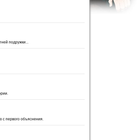
ней подружки...
ории.
ю с первого объяснения.