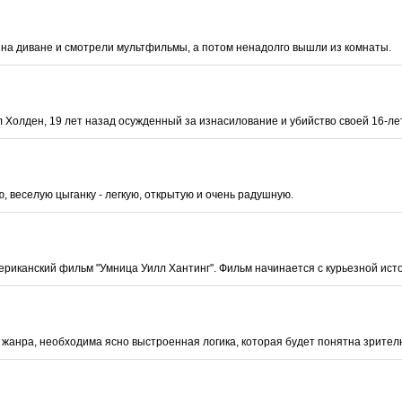
 на диване и смотрели мультфильмы, а потом ненадолго вышли из комнаты.
 Холден, 19 лет назад осужденный за изнасилование и убийство своей 16-лет
ю, веселую цыганку - легкую, открытую и очень радушную.
ериканский фильм "Умница Уилл Хантинг". Фильм начинается с курьезной ист
о жанра, необходима ясно выстроенная логика, которая будет понятна зрител