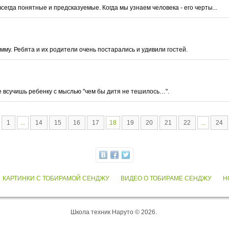
сегда понятные и предсказуемые. Когда мы узнаем человека - его черты...
му. Ребята и их родители очень постарались и удивили гостей.
не всучишь ребенку с мыслью "чем бы дитя не тешилось…".
1
...
14
15
16
17
18
19
20
21
22
...
24
КАРТИНКИ С ТОБИРАМОЙ СЕНДЖУ
ВИДЕО О ТОБИРАМЕ СЕНДЖУ
Н
Школа техник Наруто © 2026.