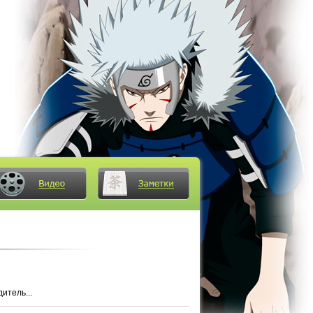
итель...